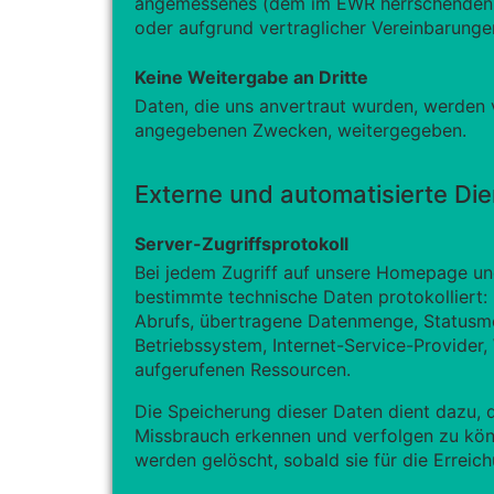
angemessenes (dem im EWR herrschenden g
oder aufgrund vertraglicher Vereinbarunge
Keine Weitergabe an Dritte
Daten, die uns anvertraut wurden, werden 
angegebenen Zwecken, weitergegeben.
Externe und automatisierte Di
Server-Zugriffsprotokoll
Bei jedem Zugriff auf unsere Homepage un
bestimmte technische Daten protokolliert
Abrufs, übertragene Datenmenge, Statusm
Betriebssystem, Internet-Service-Provider,
aufgerufenen Ressourcen.
Die Speicherung dieser Daten dient dazu, d
Missbrauch erkennen und verfolgen zu könne
werden gelöscht, sobald sie für die Errei