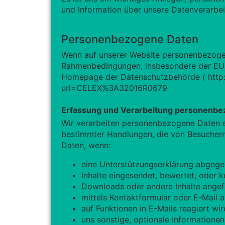
und Information über unsere Datenverarbei
Personenbezogene Daten
Wenn auf unserer Website personenbezogen
Rahmenbedingungen, insbesondere der EU 
Homepage der Datenschutzbehörde (
http
uri=CELEX%3A32016R0679
Erfassung und Verarbeitung personenbe
Wir verarbeiten personenbezogene Daten e
bestimmter Handlungen, die von Besuchern
Daten, wenn:
eine Unterstützungserklärung abgege
Inhalte eingesendet, bewertet, oder 
Downloads oder andere Inhalte angef
mittels Kontaktformular oder E-Mail 
auf Funktionen in E-Mails reagiert wir
uns sonstige, optionale Informationen