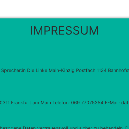
IMPRESSUM
Sprecher:in Die Linke Main-Kinzig Postfach 1134 Bahnhofs
 60311 Frankfurt am Main Telefon: 069 77075354 E-Mail: da
enbezogene Daten vertrauensvoll und sicher zu behandeln. D