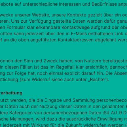
ebote auf unterschiedliche Interessen und Bedürfnisse an
zwecke unserer Website, unsere Kontakte gezielt über ein 
vieren. Uns zur Verfügung gestellte Daten werden dafür gen
en Formular klar erkennbare Kontaktwege aufgrund der obe
hten kann jederzeit über den in E-Mails enthaltenen Link
ef an die oben angeführten Kontaktadressen abgelehnt wer
önnen den Sinn und Zweck haben, von Nutzern bereitgestell
In diesen Fällen ist das im Regelfall klar ersichtlich, denno
ung zur Folge hat, noch einmal explizit darauf hin. Die Ab
lichung (zum Widerruf siehe auch unter „Rechte“).
rarbeitung
utzt werden, die die Eingabe und Sammlung personenbezog
er Daten auch der Nutzung dieser Daten in den genannten
ndere Kategorien von personenbezogenen Daten iSd Art 9 D
sche Meinungen, wird dazu die ausdrückliche Einwilligung m
 jederzeit mit Wirkung für die Zukunft widerrufen werden (