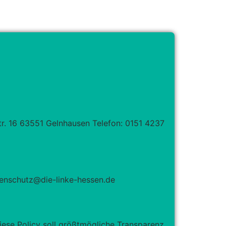
tr. 16 63551 Gelnhausen Telefon: 0151 4237
tenschutz@die-linke-hessen.de
iese Policy soll größtmögliche Transparenz