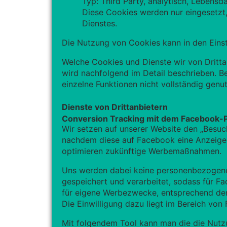
Typ: Third Party, analytisch, Lebensd
Diese Cookies werden nur eingesetzt
Dienstes.
Die Nutzung von Cookies kann in den Einst
Welche Cookies und Dienste wir von Dritt
wird nachfolgend im Detail beschrieben. B
einzelne Funktionen nicht vollständig gen
Dienste von Drittanbietern
Conversion Tracking mit dem Facebook-P
Wir setzen auf unserer Website den „Besuc
nachdem diese auf Facebook eine Anzeige 
optimieren zukünftige Werbemaßnahmen.
Uns werden dabei keine personenbezogenen
gespeichert und verarbeitet, sodass für F
für eigene Werbezwecke, entsprechend de
Die Einwilligung dazu liegt im Bereich von
Mit folgendem Tool kann man die die Nutz