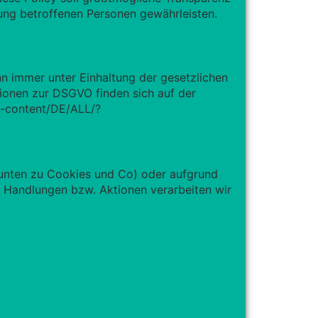
ung betroffenen Personen gewährleisten.
n immer unter Einhaltung der gesetzlichen
onen zur DSGVO finden sich auf der
al-content/DE/ALL/?
 unten zu Cookies und Co) oder aufgrund
 Handlungen bzw. Aktionen verarbeiten wir