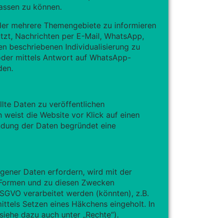
passen zu können.
oder mehrere Themengebiete zu informieren
utzt, Nachrichten per E-Mail, WhatsApp,
n beschriebenen Individualisierung zu
 oder mittels Antwort auf WhatsApp-
den.
te Daten zu veröffentlichen
ch weist die Website vor Klick auf einen
sendung der Daten begründet eine
ener Daten erfordern, wird mit der
 Formen und zu diesen Zwecken
SGVO verarbeitet werden (könnten), z.B.
ittels Setzen eines Häkchens eingeholt. In
siehe dazu auch unter „Rechte“).