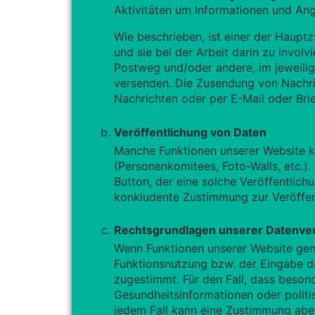
Aktivitäten um Informationen und Ang
Wie beschrieben, ist einer der Haupt
und sie bei der Arbeit darin zu invol
Postweg und/oder andere, im jeweilig
versenden. Die Zusendung von Nachric
Nachrichten oder per E-Mail oder Bri
Veröffentlichung von Daten
Manche Funktionen unserer Website k
(Personenkomitees, Foto-Walls, etc.). 
Button, der eine solche Veröffentlich
konkludente Zustimmung zur Veröffent
Rechtsgrundlagen unserer Datenve
Wenn Funktionen unserer Website gen
Funktionsnutzung bzw. der Eingabe d
zugestimmt. Für den Fall, dass beso
Gesundheitsinformationen oder politi
jedem Fall kann eine Zustimmung aber