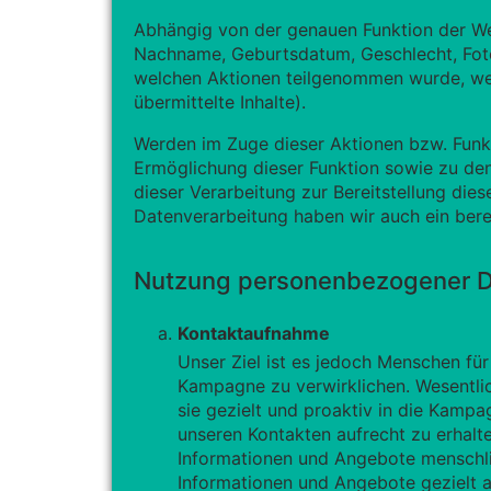
Abhängig von der genauen Funktion der We
Nachname, Geburtsdatum, Geschlecht, Foto
welchen Aktionen teilgenommen wurde, welch
übermittelte Inhalte).
Werden im Zuge dieser Aktionen bzw. Funk
Ermöglichung dieser Funktion sowie zu den 
dieser Verarbeitung zur Bereitstellung die
Datenverarbeitung haben wir auch ein berec
Nutzung personenbezogener 
Kontaktaufnahme
Unser Ziel ist es jedoch Menschen fü
Kampagne zu verwirklichen. Wesentlic
sie gezielt und proaktiv in die Kam
unseren Kontakten aufrecht zu erhalt
Informationen und Angebote menschlic
Informationen und Angebote gezielt a