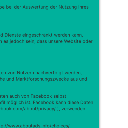
be bei der Auswertung der Nutzung ihres
nd Dienste eingeschränkt werden kann,
n es jedoch sein, dass unsere Website oder
lten von Nutzern nachverfolgt werden,
sche und Marktforschungszwecke aus und
aten auch von Facebook selbst
fil möglich ist. Facebook kann diese Daten
ebook.com/about/privacy/
), verwenden.
tp://www.aboutads.info/choices/