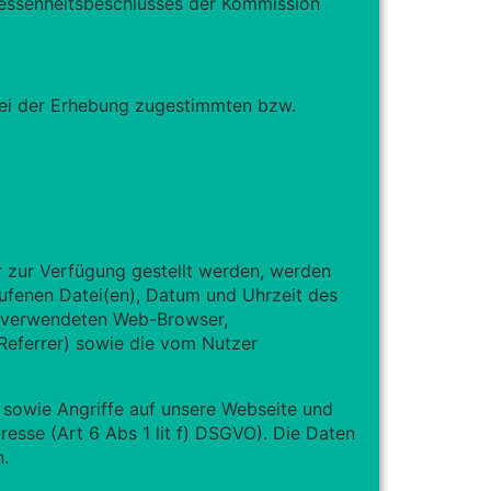
essenheitsbeschlusses der Kommission
 bei der Erhebung zugestimmten bzw.
 zur Verfügung gestellt werden, werden
ufenen Datei(en), Datum und Uhrzeit des
n verwendeten Web-Browser,
(Referrer) sowie die vom Nutzer
n sowie Angriffe auf unsere Webseite und
esse (Art 6 Abs 1 lit f) DSGVO). Die Daten
n.