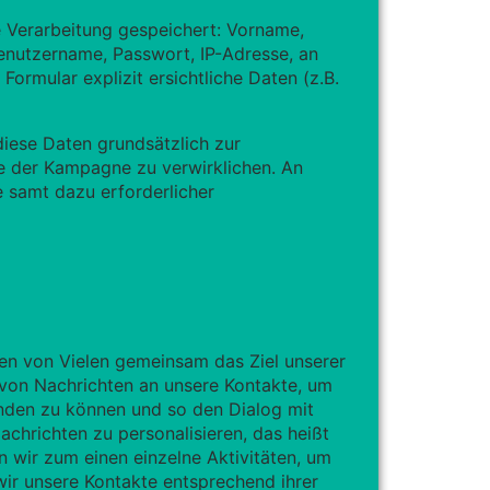
 Verarbeitung gespeichert: Vorname,
enutzername, Passwort, IP-Adresse, an
ormular explizit ersichtliche Daten (z.B.
iese Daten grundsätzlich zur
le der Kampagne zu verwirklichen. An
e samt dazu erforderlicher
ten von Vielen gemeinsam das Ziel unserer
 von Nachrichten an unsere Kontakte, um
nden zu können und so den Dialog mit
chrichten zu personalisieren, das heißt
 wir zum einen einzelne Aktivitäten, um
ir unsere Kontakte entsprechend ihrer