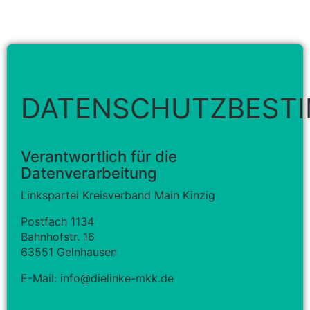
DATENSCHUTZBEST
Verantwortlich für die
Datenverarbeitung
Linkspartei Kreisverband Main Kinzig
Postfach 1134
Bahnhofstr. 16
63551 Gelnhausen
E-Mail: info@dielinke-mkk.de