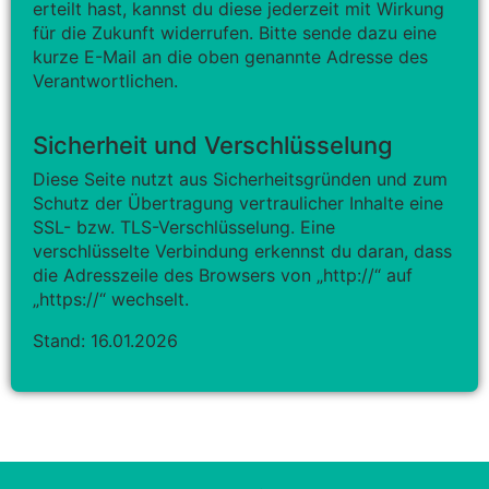
erteilt hast, kannst du diese jederzeit mit Wirkung
für die Zukunft widerrufen. Bitte sende dazu eine
kurze E-Mail an die oben genannte Adresse des
Verantwortlichen.
Sicherheit und Verschlüsselung
Diese Seite nutzt aus Sicherheitsgründen und zum
Schutz der Übertragung vertraulicher Inhalte eine
SSL- bzw. TLS-Verschlüsselung. Eine
verschlüsselte Verbindung erkennst du daran, dass
die Adresszeile des Browsers von „http://“ auf
„https://“ wechselt.
Stand: 16.01.2026